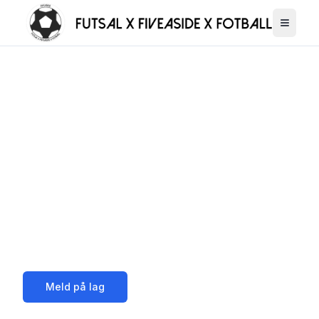
Fiveaside - 5 mot 5
fotballcupper
Opplev spenningen med våre
profesjonelle 5 mot 5 fotballcupper
både inne og ute. Meld på ditt lag i dag!
Meld på lag
Se kommende turneringer